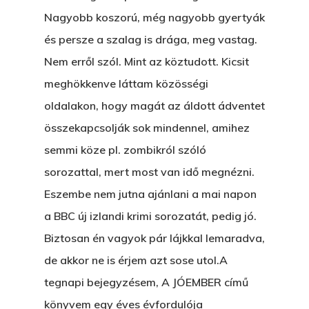
Egy Hitelt, Ödön?
Nagyobb koszorú, még nagyobb gyertyák
ELMENT A VILLAMOS
és persze a szalag is drága, meg vastag.
Nem erről szól. Mint az köztudott. Kicsit
EGY BANKOT, ÖDÖN?
meghökkenve láttam közösségi
GYERE VELEM
oldalakon, hogy magát az áldott ádventet
KÖNYVESBOLTBA, ANY
összekapcsolják sok mindennel, amihez
A „BECSÜLETES” ÜGY
semmi köze pl. zombikról szóló
sorozattal, mert most van idő megnézni.
Hogyan Tudta Feladni 
Eszembe nem jutna ajánlani a mai napon
Egyházasmordízomad
a BBC új izlandi krimi sorozatát, pedig jó.
Kartalherczeghy Aurél
Biztosan én vagyok pár lájkkal lemaradva,
de akkor ne is érjem azt sose utol.A
tegnapi bejegyzésem, A JÓEMBER című
könyvem egy éves évfordulója