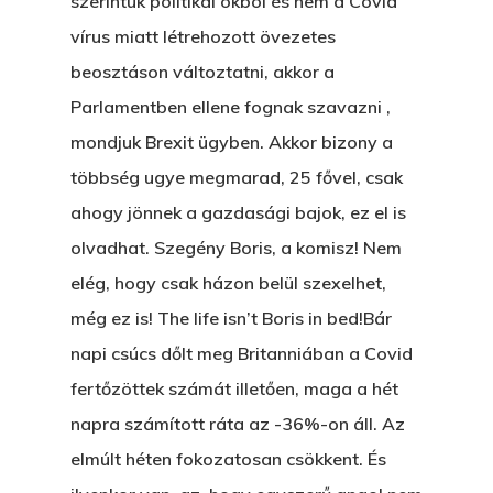
szerintük politikai okból és nem a Covid
vírus miatt létrehozott övezetes
beosztáson változtatni, akkor a
Parlamentben ellene fognak szavazni ,
mondjuk Brexit ügyben. Akkor bizony a
többség ugye megmarad, 25 fővel, csak
Főoldal
ahogy jönnek a gazdasági bajok, ez el is
olvadhat. Szegény Boris, a komisz! Nem
Bolt
elég, hogy csak házon belül szexelhet,
Könyveim
még ez is! The life isn’t Boris in bed!Bár
napi csúcs dőlt meg Britanniában a Covid
Novellák
A Veszett Ügy
fertőzöttek számát illetően, maga a hét
Szerelem És…
Rólam
Novellák
napra számított ráta az -36%-on áll. Az
elmúlt héten fokozatosan csökkent. És
A Jóember
Álomszekrény
Blog