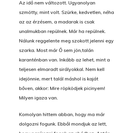
Az idő nem változott. Ugyanolyan
szmötty, mint volt. Szürke, kedvetlen, néha
az az érzésem, a madarak is csak
unalmukban repülnek. Már ha repülnek.
Nálunk reggelente meg szokott jelenni egy
szarka. Most már Ő sem jön,talán
karanténban van. Inkább az lehet, mint a
teljesen elmaradt sirályokkal. Nem kell
idejönnie, mert talál máshol is kaját
bőven, akkor: Mire röpködjek picinyem!
Milyen igaza van.
Komolyan hittem abban, hogy ma már
dolgozni fogunk. Ebből mondjuk az lett,