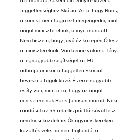
azt mondta, sosem állt ennyire közel a
függetlenséghez Skócia. Arra, hogy Boris,
a komisz nem fogja ezt megengedni, mint
angol miniszterelnök, annyit mondott:
Nem hiszem, hogy jövő év közepén Ő lesz
a miniszterelnök. Van benne valami. Tény:
a legnagyobb segítséget az EU
adhatja,amikor a független Skóciát
beveszi a tagok közé. És erre nagyobb
esély van, mint arra, hogy az angol
miniszterelnök Boris Johnson marad. Neki
ráadásul az 55 rebellis párttársával lesz
nem kicsi küzdelme. Ők ugyanis kereken
közölték vele: ha nem hajlandó, a