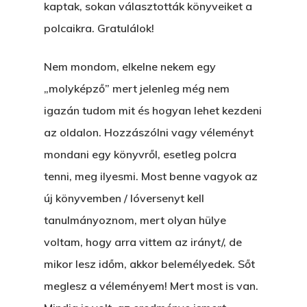
kaptak, sokan választották könyveiket a
polcaikra. Gratulálok!
Nem mondom, elkelne nekem egy
„molyképző” mert jelenleg még nem
igazán tudom mit és hogyan lehet kezdeni
az oldalon. Hozzászólni vagy véleményt
mondani egy könyvről, esetleg polcra
tenni, meg ilyesmi. Most benne vagyok az
új könyvemben / lóversenyt kell
tanulmányoznom, mert olyan hülye
voltam, hogy arra vittem az irányt/, de
mikor lesz időm, akkor belemélyedek. Sőt
meglesz a véleményem! Mert most is van.