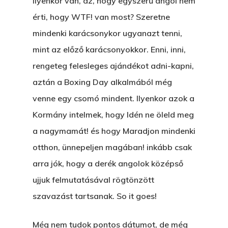
ilyenkor van, az, hogy egyszerű angol nem
A Vér Nem Válik Vízzé
Eltojtuk Nyuszi
Feliratkozás
érti, hogy WTF! van most? Szeretne
Bristolt Látni
Egy Nyár
mindenki karácsonykor ugyanazt tenni,
EGY LAKTANYÁT, ÖDÖ
Kapcsolat
mint az előző karácsonyokkor. Enni, inni,
Ajándék – Karácsonyi
A PESTIA
Bakker Gyuri
rengeteg felesleges ajándékot adni-kapni,
Történetek
Az Elveszett Fejezet
aztán a Boxing Day alkalmából még
Hírek
venne egy csomó mindent. Ilyenkor azok a
Akkor És Ott
Kormány intelmek, hogy Idén ne öleld meg
Nem Szégyen Az
a nagymamát! és hogy Maradjon mindenki
Wow Look At This!
KI-BEJÁRAT
otthon, ünnepeljen magában! inkább csak
This is an optional, highl
arra jók, hogy a derék angolok középső
És Akkor A Balta
customizable off canvas 
ujjuk felmutatásával rögtönzött
A Pitli
szavazást tartsanak. So it goes!
About Salient
Pofád, Az Van!
Még nem tudok pontos dátumot, de még
The Castle