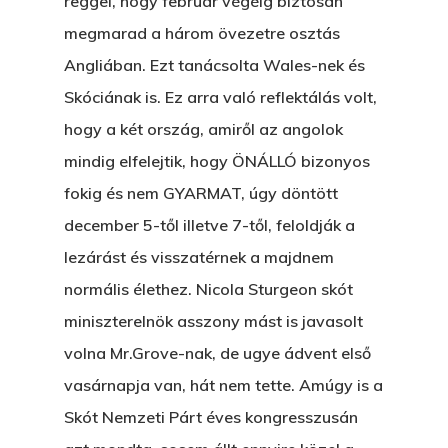
reggel, hogy február végéig biztosan
megmarad a három övezetre osztás
Angliában. Ezt tanácsolta Wales-nek és
Skóciának is. Ez arra való reflektálás volt,
hogy a két ország, amiről az angolok
mindig elfelejtik, hogy ÖNÁLLÓ bizonyos
fokig és nem GYARMAT, úgy döntött
december 5-től illetve 7-től, feloldják a
lezárást és visszatérnek a majdnem
normális élethez. Nicola Sturgeon skót
miniszterelnök asszony mást is javasolt
volna Mr.Grove-nak, de ugye ádvent első
vasárnapja van, hát nem tette. Amúgy is a
Skót Nemzeti Párt éves kongresszusán