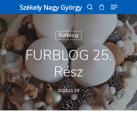
Székely Nagy György
Üss egy entert a kereséshez, vagy nyomd
Furblog
meg az ESC gombot a bezáráshoz
FURBLOG 25.
Rész
2020.11.29.