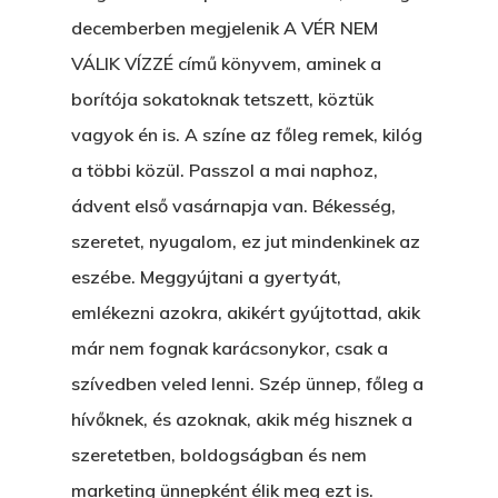
Ment A Hűtlen
decemberben megjelenik A VÉR NEM
Unit 345
VÁLIK VÍZZÉ című könyvem, aminek a
Egy Be-Fektetést, Ödö
2500 Castle Dr
borítója sokatoknak tetszett, köztük
Manhattan, NY
FELICITÁ
vagyok én is. A színe az főleg remek, kilóg
Betli
T:
+216 (0)40 3629 475
a többi közül. Passzol a mai naphoz,
E:
hello@themenectar.c
ádvent első vasárnapja van. Békesség,
Egy Világbajnokságot,
szeretet, nyugalom, ez jut mindenkinek az
VOLT EGYSZER EGY KI
eszébe. Meggyújtani a gyertyát,
ÁRULÓ!
emlékezni azokra, akikért gyújtottad, akik
már nem fognak karácsonykor, csak a
A Kaszinó
szívedben veled lenni. Szép ünnep, főleg a
AZ IGAZI AJÁNDÉK
hívőknek, és azoknak, akik még hisznek a
szeretetben, boldogságban és nem
Párizs És Újra MI
marketing ünnepként élik meg ezt is.