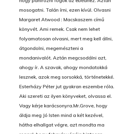
hogy panírozni fogok az ebédhez. Aztán
mosogatni. Talán írni, ezen kívül. Olvasni
Margaret Atwood : Macskaszem című
könyvét. Ami remek. Csak nem lehet
folyamatosan olvasni, mert meg kell állni,
átgondolni, megemészteni a
mondanivalót. Aztán megcsodálni azt,
ahogy ír. A szavak, ahogy mondatokká
lesznek, azok meg sorsokká, történetekké.
Esterházy Péter jut gyakran eszembe róla.
Aki szereti az ilyen könyveket, olvassa el.
Vagy kérje karácsonyra.Mr.Grove, hogy
áldja meg Jó Isten mind a két kezével,
hátha elhallgat végre, azt mondta ma