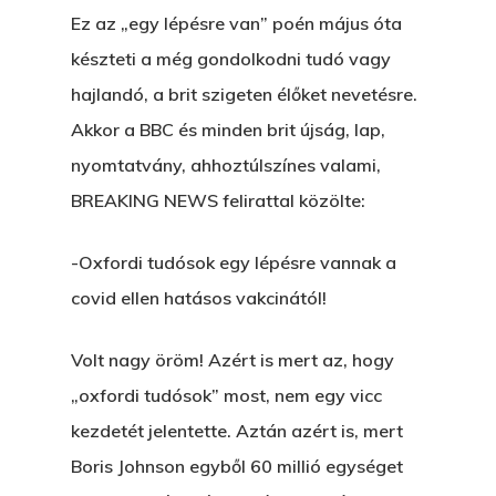
Ez az „egy lépésre van” poén május óta
készteti a még gondolkodni tudó vagy
hajlandó, a brit szigeten élőket nevetésre.
Akkor a BBC és minden brit újság, lap,
nyomtatvány, ahhoztúlszínes valami,
BREAKING NEWS felirattal közölte:
-Oxfordi tudósok egy lépésre vannak a
covid ellen hatásos vakcinától!
Volt nagy öröm! Azért is mert az, hogy
„oxfordi tudósok” most, nem egy vicc
kezdetét jelentette. Aztán azért is, mert
Boris Johnson egyből 60 millió egységet