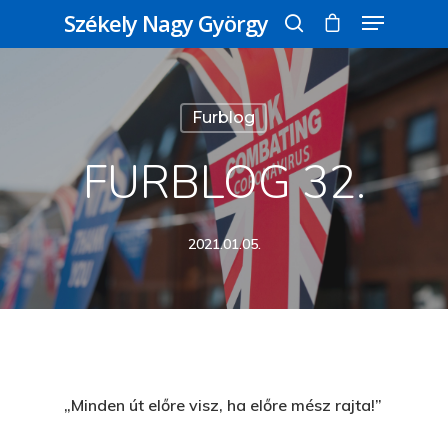
Székely Nagy György
Üss egy entert a kereséshez, vagy nyomd
Furblog
meg az ESC gombot a bezáráshoz
FURBLOG 32.
2021.01.05.
„Minden út előre visz, ha előre mész rajta!”