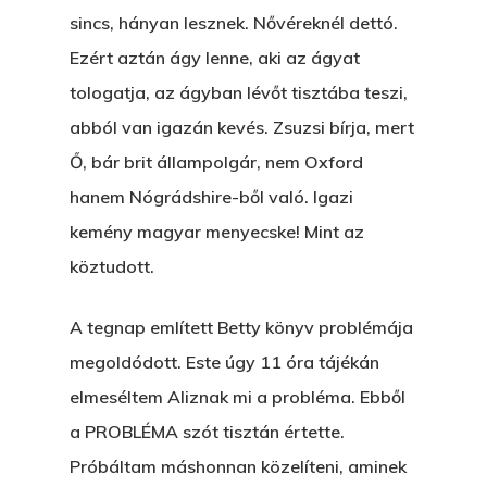
E:
hello@themenectar.c
Egy Világbajnokságot,
sincs, hányan lesznek. Nővéreknél dettó.
Ezért aztán ágy lenne, aki az ágyat
VOLT EGYSZER EGY KI
tologatja, az ágyban lévőt tisztába teszi,
ÁRULÓ!
abból van igazán kevés. Zsuzsi bírja, mert
Ő, bár brit állampolgár, nem Oxford
A Kaszinó
hanem Nógrádshire-ből való. Igazi
AZ IGAZI AJÁNDÉK
kemény magyar menyecske! Mint az
Párizs És Újra MI
köztudott.
Egy Hitelt, Ödön?
A tegnap említett Betty könyv problémája
ELMENT A VILLAMOS
megoldódott. Este úgy 11 óra tájékán
elmeséltem Aliznak mi a probléma. Ebből
EGY BANKOT, ÖDÖN?
a PROBLÉMA szót tisztán értette.
GYERE VELEM
Próbáltam máshonnan közelíteni, aminek
KÖNYVESBOLTBA, ANY