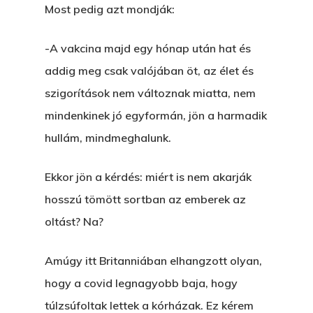
Főoldal
Most pedig azt mondják:
Bolt
-A vakcina majd egy hónap után hat és
addig meg csak valójában öt, az élet és
Könyveim
szigorítások nem változnak miatta, nem
Novellák
A Veszett Ügy
mindenkinek jó egyformán, jön a harmadik
hullám, mindmeghalunk.
Szerelem És…
Rólam
Novellák
A Jóember
Ekkor jön a kérdés: miért is nem akarják
Álomszekrény
Blog
hosszú tömött sortban az emberek az
A Vér Nem Válik Vízzé
Eltojtuk Nyuszi
Feliratkozás
Bristolt Látni
oltást? Na?
Egy Nyár
EGY LAKTANYÁT, ÖDÖ
Kapcsolat
Amúgy itt Britanniában elhangzott olyan,
Ajándék – Karácsonyi
A PESTIA
hogy a covid legnagyobb baja, hogy
Bakker Gyuri
Történetek
Az Elveszett Fejezet
túlzsúfoltak lettek a kórházak. Ez kérem