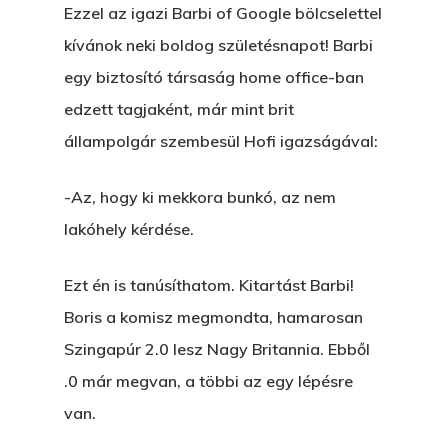
Ezzel az igazi Barbi of Google bölcselettel
kívánok neki boldog születésnapot! Barbi
egy biztosító társaság home office-ban
edzett tagjaként, már mint brit
állampolgár szembesül Hofi igazságával:
-Az, hogy ki mekkora bunkó, az nem
lakóhely kérdése.
Ezt én is tanúsíthatom. Kitartást Barbi!
Boris a komisz megmondta, hamarosan
Szingapúr 2.0 lesz Nagy Britannia. Ebből
.0 már megvan, a többi az egy lépésre
van.