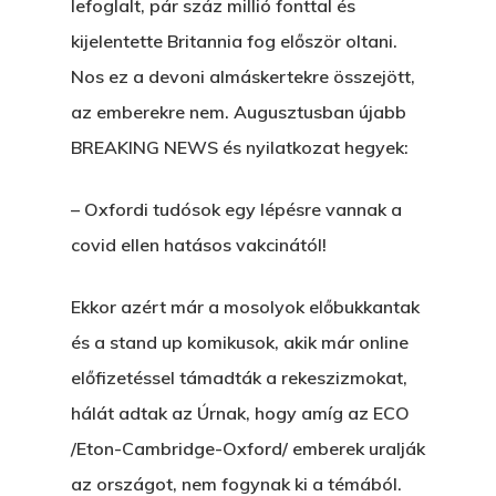
lefoglalt, pár száz millió fonttal és
kijelentette Britannia fog először oltani.
Nos ez a devoni almáskertekre összejött,
az emberekre nem. Augusztusban újabb
BREAKING NEWS és nyilatkozat hegyek:
– Oxfordi tudósok egy lépésre vannak a
covid ellen hatásos vakcinától!
Ekkor azért már a mosolyok előbukkantak
és a stand up komikusok, akik már online
előfizetéssel támadták a rekeszizmokat,
hálát adtak az Úrnak, hogy amíg az ECO
/Eton-Cambridge-Oxford/ emberek uralják
az országot, nem fogynak ki a témából.