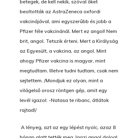
betegek, de kell nekik, szóval őket
beoltották az AstraZeneca oxfordi
vakcinájával, ami egyszerűbb és jobb a
Pfizer féle vakcinánál. Mert ez angol! Nem
brit, angol. Tetszik érteni. Mert a Királyság
az Egyesült, a vakcina, az angol. Mint
ahogy Pfizer vakcina is magyar, mint
megtudtam. Illetve tudni tudtam, csak nem
sejtettem. /Mondjuk ez olyan, mint a
világelső orosz röntgen gép, amit egy
levél igazol: -Natasa te ribanc, átlátok
rajtad!/
A lényeg, azt az egy lépést nyolc, azaz 8
hónap alatt tették meg. Igazi angol dolog!