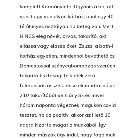
Hírek
komplett Kormányinfó. Ugyanis a baj ott
Akkor És Ott
van, hogy van olyan kórház, ahol egy 40
Nem Szégyen Az
férőhelyes osztályon 10 beteg van. Mert
Wow Look At This!
KI-BEJÁRAT
NINCS elég nővér, orvos, takarító, aki
This is an optional, highl
ellássa vagy elássa őket. Zsuzsi a bath-i
És Akkor A Balta
customizable off canvas 
kórház egyetlen, mindenhol bevethető és
A Pitli
Domestossal szőnyegbombázás szerűen
About Salient
takarító tisztasági felületek zéró
Pofád, Az Van!
toleranciás asszisztense elmondta: náluk
The Castle
Ment A Hűtlen
210 takarítóból 68 hiányzik és mivel
Unit 345
Egy Be-Fektetést, Ödö
három naponta végeznek magukon covid
2500 Castle Dr
tesztet, ha az pozitív, akkor az illető 10
Manhattan, NY
FELICITÁ
napra kizárta magát a munkából. Így
Betli
T:
+216 (0)40 3629 475
minden műszak úgy indul, hogy fogalmuk