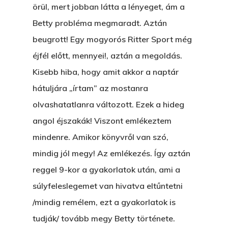
örül, mert jobban látta a lényeget, ám a
A „BECSÜLETES” ÜGY
Betty probléma megmaradt. Aztán
beugrott! Egy mogyorós Ritter Sport még
Hogyan Tudta Feladni 
éjfél előtt, mennyei!, aztán a megoldás.
Egyházasmordízomad
Kisebb hiba, hogy amit akkor a naptár
Kartalherczeghy Aurél
hátuljára „írtam” az mostanra
olvashatatlanra változott. Ezek a hideg
angol éjszakák! Viszont emlékeztem
mindenre. Amikor könyvről van szó,
mindig jól megy! Az emlékezés. Így aztán
reggel 9-kor a gyakorlatok után, ami a
súlyfeleslegemet van hivatva eltűntetni
/mindig remélem, ezt a gyakorlatok is
tudják/ tovább megy Betty története.