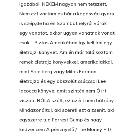
Igazából, NEKEM nagyon nem tetszett.
Nem ezt vártam és bár a kaposvári gyors
is szép,de ha én Szombathelyről várok
egy vonatot, akkor ugyan vonatnak vonat,
csak… Biztos Amerikában így kell írni egy
életrajzi könyvet. Ám én már találkoztam
remek életrajz könyvekkel, amerikaiakkal,
mint Spielberg vagy Milos Forman
életrajza és egy abszolút csúccsal Lee
Iacocca könyve, amit szintén nem Ő írt
viszont RÓLA szólt, ez azért nem hátrány.
Mindazonáltal, aki szereti ezt a zsenit, aki
egyszerre tud Forrest Gump és nagy
kedvencem A pénznyelő /The Money Pit/