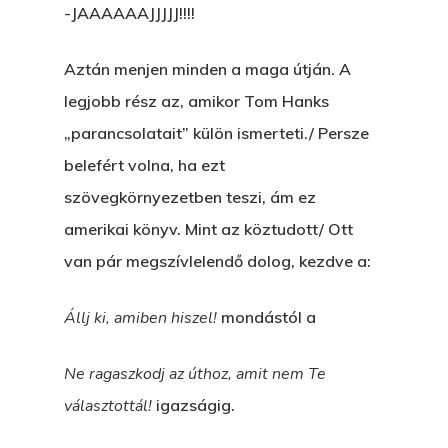
-JAAAAAAJJJJJ!!!!
Aztán menjen minden a maga útján. A
legjobb rész az, amikor Tom Hanks
„parancsolatait” külön ismerteti./ Persze
belefért volna, ha ezt
szövegkörnyezetben teszi, ám ez
amerikai könyv. Mint az köztudott/ Ott
van pár megszívlelendő dolog, kezdve a:
Állj ki, amiben hiszel!
mondástól a
Ne ragaszkodj az úthoz, amit nem Te
választottál!
igazságig.