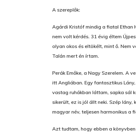
A szereplők:
Agárdi Kristóf mindig a fiatal Ethan
nem volt kérdés. 31 évig éltem Újpes
olyan okos és eltökélt, mint ő. Nem
Talán mert én írtam.
Perák Emőke, a Nagy Szerelem. A ve
itt Angliában. Egy fantasztikus Lán
vastag ruhákban láttam, sapka sál 
sikerült, ez is jól állt neki. Szép l
magyar név, teljesen harmonikus a fi
Azt tudtam, hogy ebben a könyvben i