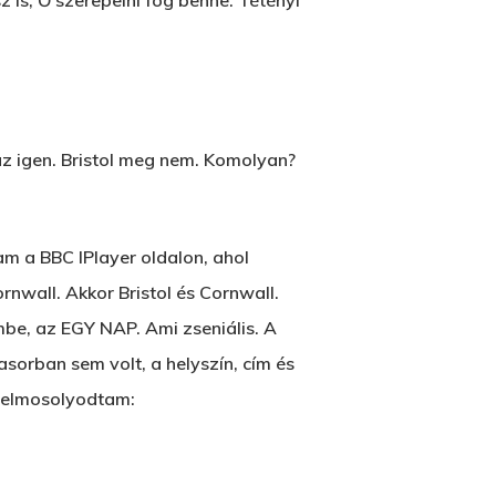
 is, Ő szerepelni fog benne. Tétényi
 az igen. Bristol meg nem. Komolyan?
am a BBC IPlayer oldalon, ahol
ornwall. Akkor Bristol és Cornwall.
mbe, az EGY NAP. Ami zseniális. A
fasorban sem volt, a helyszín, cím és
r elmosolyodtam: