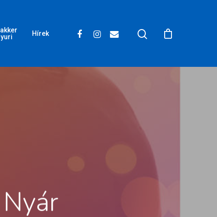
akker
Hírek
yuri
 Nyár