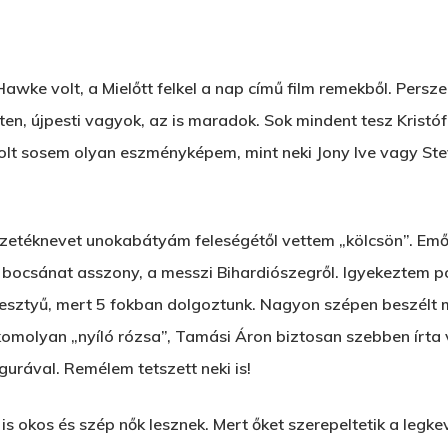
 Hawke volt, a Mielőtt felkel a nap című film remekből. Pers
ten, újpesti vagyok, az is maradok. Sok mindent tesz Kristóf
 volt sosem olyan eszményképem, mint neki Jony Ive vagy St
zetéknevet unokabátyám feleségétől vettem „kölcsön”. Em
y, bocsánat asszony, a messzi Bihardiószegről. Igyekeztem 
kesztyű, mert 5 fokban dolgoztunk. Nagyon szépen beszélt 
ány, komolyan „nyíló rózsa”, Tamási Áron biztosan szebben írta
gurával. Remélem tetszett neki is!
s okos és szép nők lesznek. Mert őket szerepeltetik a leg