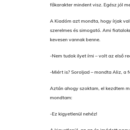
főkarakter mindent visz. Egész jól m
A Kiadóm azt mondta, hogy írjak va
szerelmes és simogató. Ami fiatalok
kevesen vannak benne.
-Nem tudok ilyet írni – volt az első r
-Miért is? Soroljad – mondta Aliz, a 
Aztán ahogy szoktam, el kezdtem mon
mondtam:
-Ez kigyetlenül nehéz!