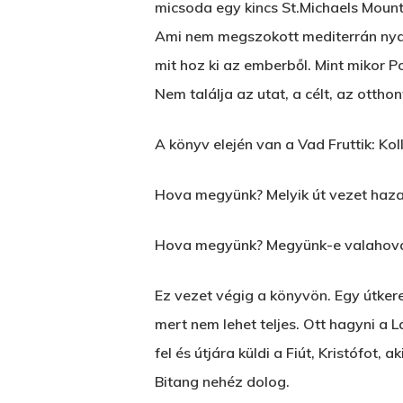
micsoda egy kincs St.Michaels Mount
Ami nem megszokott mediterrán nyara
mit hoz ki az emberből. Mint mikor P
Nem találja az utat, a célt, az ottho
A könyv elején van a Vad Fruttik: Kol
Hova megyünk? Melyik út vezet haz
Hova megyünk? Megyünk-e valahov
Ez vezet végig a könyvön. Egy útker
mert nem lehet teljes. Ott hagyni a 
fel és útjára küldi a Fiút, Kristófot,
Bitang nehéz dolog.