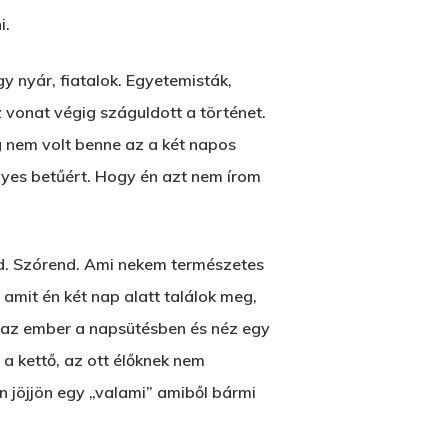
i.
y nyár, fiatalok. Egyetemisták,
 vonat végig száguldott a történet.
ég nem volt benne az a két napos
yes betűért. Hogy én azt nem írom
Wow Look At This!
This is an optional, highly
rend. Szórend. Ami nekem természetes
customizable off canvas area.
t amit én két nap alatt találok meg,
áll az ember a napsütésben és néz egy
t a kettő, az ott élőknek nem
About Salient
án jöjjön egy „valami” amiből bármi
The Castle
Unit 345