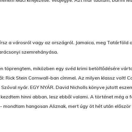
néném Muci kifejezése. Védjegye. Azt már tudtam, bármi lesz
 írsz a városról vagy az országról. Jamaica, meg Tatárföld
 karácsonyi szemrehányása.
zen töprengtem, miközben egy svéd krimi betöltődésére várt
ől: Rick Stein Cornwall-ban címmel. Az milyen klassz volt! C
. Szóval nyár. EGY NYÁR. David Nicholls könyve jutott esze
or kezdtem hinni abban, lesz ebből valami. A történet még a 
i!- mondtam hangosan Aliznak, mert úgy öt hét után előszö