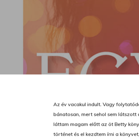
Az év vacakul indult. Vagy folytató
bánatosan, mert sehol sem látszott 
Üss egy entert a kereséshez, vagy nyom
láttam magam előtt az öt Betty köny
történet és el kezdtem írni a könyve