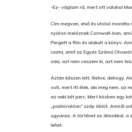
-Ez- vágtam rá, mert ott valahol Ma
Cím megvan, első és utolsó mondta me
nyáron melóznak Cornwall-ban, amúgy
Pergett a film és alakult a könyv. A
csata, amit az Egyes Számú Olvasóm
oda, azt nem veszem ki, azt nem tes
Aztán készen lett. Illetve, dehogy. 
volt, mert itt élek, aki meg nem, az 
az neki két perc. Mert közben egy ká
„pisilnivalóan” szép öblöt. Amiről so
ugyanaz. A történet az álmokkal, a s
lehet.