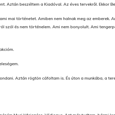
ent. Aztán beszéltem a Kiadóval. Az éves tervekről. Ekkor Be
lami mai történetet. Amiben nem halnak meg az emberek. A
ról szól és nem történelem. Ami nem bonyolult. Ami tengerpa
eakcióm.
feleségem.
dani. Aztán rögtön cáfoltam is. És úton a munkába, a terel