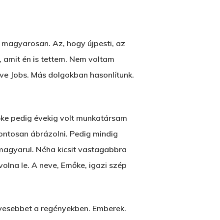
ze magyarosan. Az, hogy újpesti, az
, amit én is tettem. Nem voltam
eve Jobs. Más dolgokban hasonlítunk.
őke pedig évekig volt munkatársam
pontosan ábrázolni. Pedig mindig
magyarul. Néha kicsit vastagabbra
 volna le. A neve, Emőke, igazi szép
kevesebbet a regényekben. Emberek.