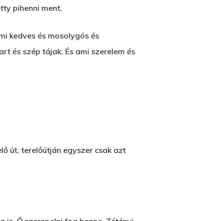
tty pihenni ment.
mi kedves és mosolygós és
rt és szép tájak. És ami szerelem és
ő út, terelőútján egyszer csak azt