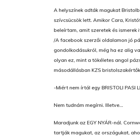
A helyszínek adták magukat Bristolba
szívcsücsök lett. Amikor Cara, Kristó
beleírtam, amit szeretek és ismerek
/A facebook szerzői oldalamon jó pár
gondolkodásukról, még ha ez alig van
olyan ez, mint a tökéletes angol pázs
másodállásban KZS bristolszakértő
-Miért nem írtál egy BRISTOLI PASI
Nem tudnám megírni. Illetve…
Maradjunk az EGY NYÁR-nál. Cornwall
tartják magukat, az országukat, ahog