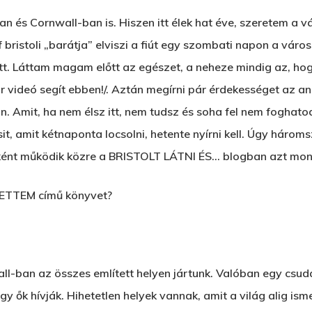
n és Cornwall-ban is. Hiszen itt élek hat éve, szeretem a 
f bristoli „barátja” elviszi a fiút egy szombati napon a vár
 itt. Láttam magam előtt az egészet, a neheze mindig az, ho
 videó segít ebben!/. Aztán megírni pár érdekességet az ang
. Amit, ha nem élsz itt, nem tudsz és soha fel nem foghatod.
it, amit kétnaponta locsolni, hetente nyírni kell. Úgy hároms
ként működik közre a BRISTOLT LÁTNI ÉS… blogban azt mon
 LETTEM című könyvet?
-ban az összes említett helyen jártunk. Valóban egy csuda
y ők hívják. Hihetetlen helyek vannak, amit a világ alig is