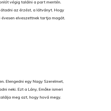
nlót végig találni a part mentén.
átadni az érzést, a látványt. Hogy
3 évesen elveszettnek tartja magát.
ben. Elengedni egy Nagy Szerelmet,
dni neki. Ezt a Lány, Emőke ismeri
t, találja meg azt, hogy hová megy.