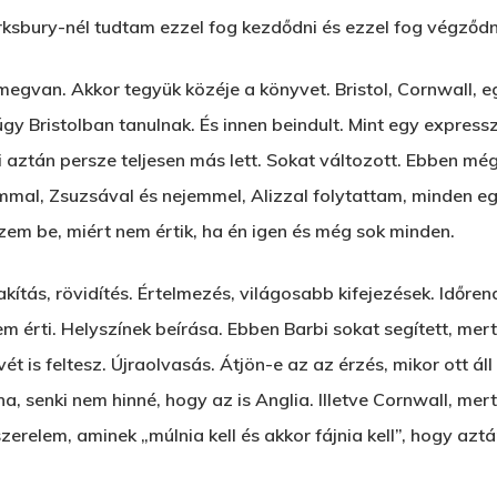
rksbury-nél tudtam ezzel fog kezdődni és ezzel fog végződn
gvan. Akkor tegyük közéje a könyvet. Bristol, Cornwall, eg
 Bristolban tanulnak. És innen beindult. Mint egy expressz
mi aztán persze teljesen más lett. Sokat változott. Ebben m
mal, Zsuzsával és nejemmel, Alizzal folytattam, minden eg
zem be, miért nem értik, ha én igen és még sok minden.
Alakítás, rövidítés. Értelmezés, világosabb kifejezések. Idő
nem érti. Helyszínek beírása. Ebben Barbi sokat segített, mer
vét is feltesz. Újraolvasás. Átjön-e az az érzés, mikor ott 
ha, senki nem hinné, hogy az is Anglia. Illetve Cornwall, mer
zerelem, aminek „múlnia kell és akkor fájnia kell”, hogy azt