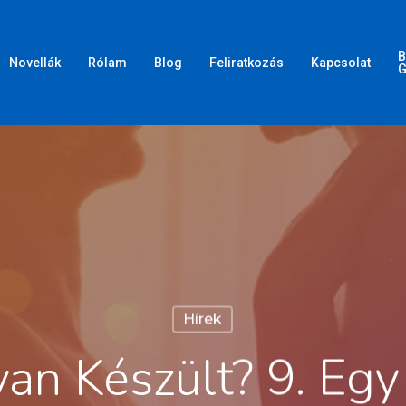
B
Novellák
Rólam
Blog
Feliratkozás
Kapcsolat
G
Hírek
an Készült? 9. Egy