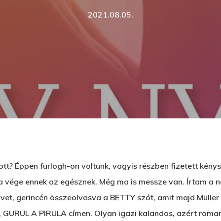
2021.08.05.
dott? Éppen furlogh-on voltunk, vagyis részben fizetett ké
a vége ennek az egésznek. Még ma is messze van. Írtam a nap
d meg az ESC gombot a bezáráshoz
vet, gerincén összeolvasva a BETTY szót, amit majd Müller 
t, GURUL A PIRULA címen. Olyan igazi kalandos, azért roman