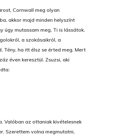
2500 Castle Dr
várost, Cornwall meg olyan
Manhattan, NY
osba, akkor majd minden helyszínt
gy úgy mutassam meg, Ti is lássátok.
T:
+216 (0)40 3629 4753
olokról, a szokásaikról, a
E:
hello@themenectar.com
 Tény, ha itt élsz se érted meg. Mert
záz éven keresztül. Zsuzsi, aki
dta:
. Valóban az ottaniak kivételesnek
mer. Szerettem volna megmutatni,