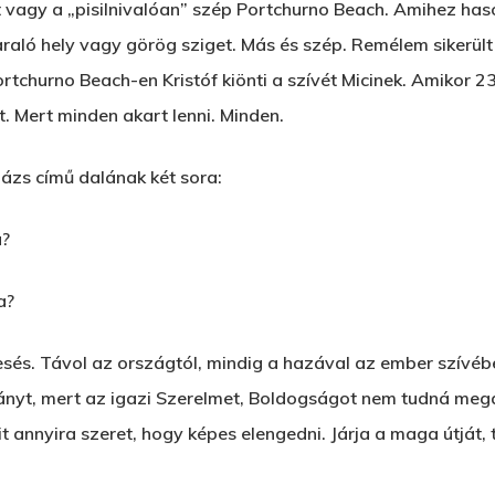
 vagy a „pisilnivalóan” szép Portchurno Beach. Amihez haso
ló hely vagy görög sziget. Más és szép. Remélem sikerült 
ortchurno Beach-en Kristóf kiönti a szívét Micinek. Amikor 2
nt. Mert minden akart lenni. Minden.
lázs című dalának két sora:
a?
a?
esés. Távol az országtól, mindig a hazával az ember szívé
Lányt, mert az igazi Szerelmet, Boldogságot nem tudná mega
 akit annyira szeret, hogy képes elengedni. Járja a maga útjá