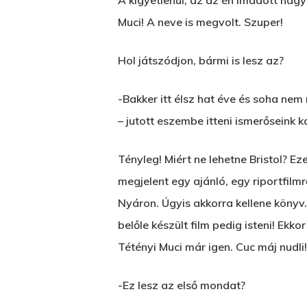
A kigyetlenül, az az én imádott nagy
Muci! A neve is megvolt. Szuper!
Hol játszódjon, bármi is lesz az?
-Bakker itt élsz hat éve és soha nem
– jutott eszembe itteni ismerőseink
Tényleg! Miért ne lehetne Bristol? E
megjelent egy ajánló, egy riportfilmr
Nyáron. Úgyis akkorra kellene könyv
belőle készült film pedig isteni! Ekk
Tétényi Muci már igen. Cuc máj nudl
-Ez lesz az első mondat?