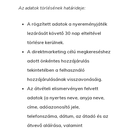
Az adatok törlésének határideje:
A rögzített adatok a nyereményjáték
lezárását követő 30 nap elteltével
törlésre kerülnek.
A direktmarketing célú megkereséshez
adott önkéntes hozzájárulás
tekintetében a felhasználó
hozzájárulásának visszavonásáig.
Az átvételi elismervényen felvett
adatok (a nyertes neve, anyja neve,
címe, adóazonosító jele,
telefonszáma, dátum, az átadó és az
átvevő aláírása, valamint