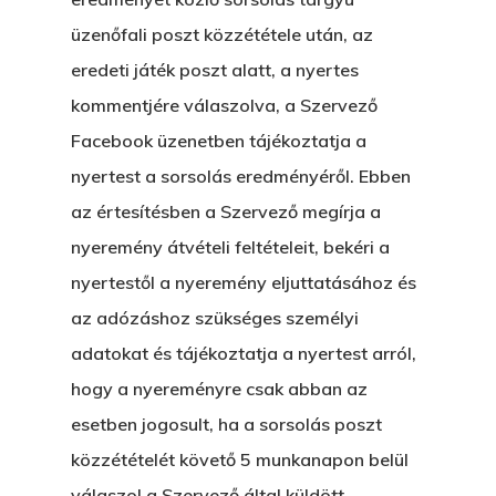
üzenőfali poszt közzététele után, az
eredeti játék poszt alatt, a nyertes
kommentjére válaszolva, a Szervező
Facebook üzenetben tájékoztatja a
nyertest a sorsolás eredményéről. Ebben
az értesítésben a Szervező megírja a
nyeremény átvételi feltételeit, bekéri a
nyertestől a nyeremény eljuttatásához és
az adózáshoz szükséges személyi
adatokat és tájékoztatja a nyertest arról,
hogy a nyereményre csak abban az
esetben jogosult, ha a sorsolás poszt
közzétételét követő 5 munkanapon belül
válaszol a Szervező által küldött,