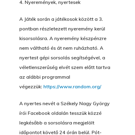
4. Nyeremények, nyertesek
A Játék során a játékosok között a 3.
pontban részletezett nyeremény kerül
kisorsolásra. A nyeremény készpénzre
nem váltható és át nem ruházható. A
nyertest gépi sorsolás segítségével, a
véletlenszerűség elvét szem előtt tartva
az alábbi programmal
végezzük:
https://www.random.org/
A nyertes nevét a Székely Nagy György
írói Facebook oldalán tesszük közzé
legkésőbb a sorsolásra megjelölt
időpontot követő 24 órán belül. Pót-