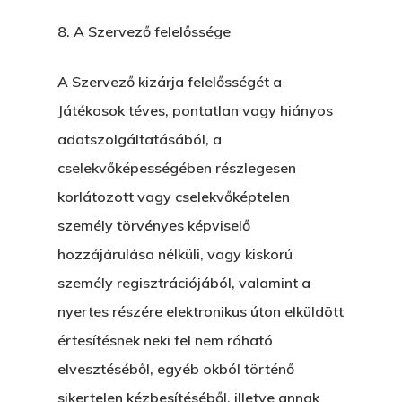
8. A Szervező felelőssége
A Szervező kizárja felelősségét a
Játékosok téves, pontatlan vagy hiányos
adatszolgáltatásából, a
cselekvőképességében részlegesen
korlátozott vagy cselekvőképtelen
személy törvényes képviselő
hozzájárulása nélküli, vagy kiskorú
személy regisztrációjából, valamint a
nyertes részére elektronikus úton elküldött
értesítésnek neki fel nem róható
elvesztéséből, egyéb okból történő
sikertelen kézbesítéséből, illetve annak