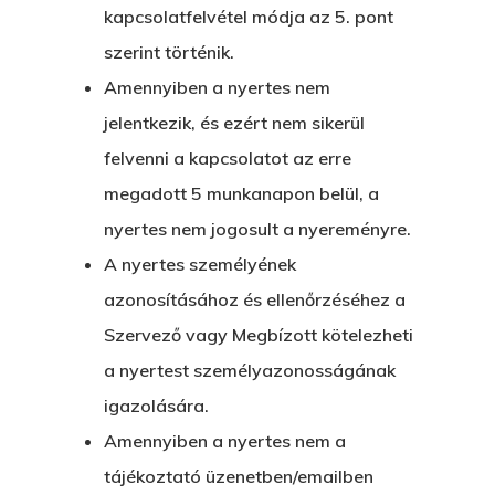
kapcsolatfelvétel módja az 5. pont
szerint történik.
Amennyiben a nyertes nem
jelentkezik, és ezért nem sikerül
felvenni a kapcsolatot az erre
megadott 5 munkanapon belül, a
nyertes nem jogosult a nyereményre.
A nyertes személyének
azonosításához és ellenőrzéséhez a
Szervező vagy Megbízott kötelezheti
a nyertest személyazonosságának
igazolására.
Amennyiben a nyertes nem a
tájékoztató üzenetben/emailben