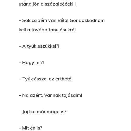
utána jön a százaléééék!!!
– Sok csibém van Béla! Gondoskodnom
kell a tovább tanulásukról.
– A tyúk eszükkel?!
– Hogy mi?!
– Tyúk ésszel ez érthető.
– Na azért. Vannak tojásaim!
– Jaj Ica már maga is?
– Mit én is?