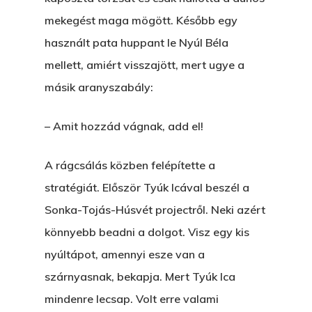
Bolt
mekegést maga mögött. Később egy
Könyveim
használt pata huppant le Nyúl Béla
mellett, amiért visszajött, mert ugye a
Novellák
A Veszett Ügy
másik aranyszabály:
Szerelem És…
Rólam
Novellák
– Amit hozzád vágnak, add el!
A Jóember
Álomszekrény
Blog
A Vér Nem Válik Vízzé
A rágcsálás közben felépítette a
Eltojtuk Nyuszi
Feliratkozás
Bristolt Látni
stratégiát. Először Tyúk Icával beszél a
Egy Nyár
EGY LAKTANYÁT, ÖDÖ
Kapcsolat
Sonka-Tojás-Húsvét projectről. Neki azért
Ajándék – Karácsonyi
A PESTIA
könnyebb beadni a dolgot. Visz egy kis
Bakker Gyuri
Történetek
nyúltápot, amennyi esze van a
Az Elveszett Fejezet
szárnyasnak, bekapja. Mert Tyúk Ica
Hírek
Akkor És Ott
mindenre lecsap. Volt erre valami