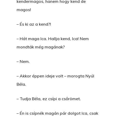
kendermagos, hanem hogy kend de
magos!
– És ki az a kend?!
– Hát maga Ica. Hallja kend, Ica! Nem
mondták még magának?
– Nem.
– Akkor éppen ideje volt – morogta Nyúl
Béla.
– Tudja Béla, ez csípi a csőrömet.
– Én is csípnék magán pár dolgot Ica, csak