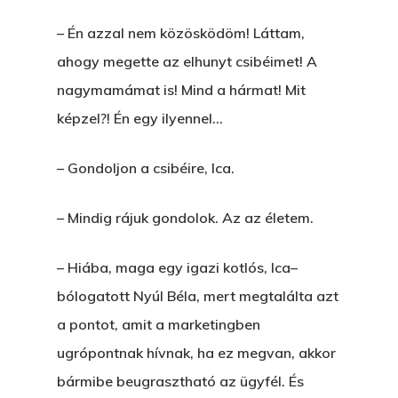
– Én azzal nem közösködöm! Láttam,
ahogy megette az elhunyt csibéimet! A
nagymamámat is! Mind a hármat! Mit
képzel?! Én egy ilyennel…
– Gondoljon a csibéire, Ica.
– Mindig rájuk gondolok. Az az életem.
– Hiába, maga egy igazi kotlós, Ica–
bólogatott Nyúl Béla, mert megtalálta azt
a pontot, amit a marketingben
ugrópontnak hívnak, ha ez megvan, akkor
bármibe beugrasztható az ügyfél. És