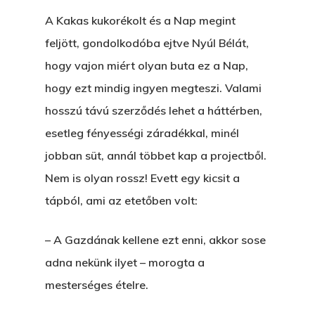
A Kakas kukorékolt és a Nap megint
feljött, gondolkodóba ejtve Nyúl Bélát,
hogy vajon miért olyan buta ez a Nap,
hogy ezt mindig ingyen megteszi. Valami
hosszú távú szerződés lehet a háttérben,
esetleg fényességi záradékkal, minél
jobban süt, annál többet kap a projectből.
Nem is olyan rossz! Evett egy kicsit a
tápból, ami az etetőben volt:
– A Gazdának kellene ezt enni, akkor sose
adna nekünk ilyet – morogta a
mesterséges ételre.