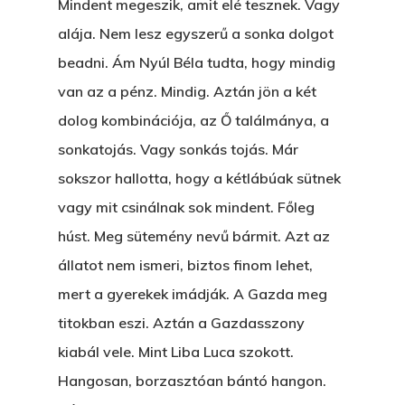
Mindent megeszik, amit elé tesznek. Vagy
VOLT EGYSZER EGY KI
alája. Nem lesz egyszerű a sonka dolgot
ÁRULÓ!
beadni. Ám Nyúl Béla tudta, hogy mindig
A Kaszinó
van az a pénz. Mindig. Aztán jön a két
dolog kombinációja, az Ő találmánya, a
AZ IGAZI AJÁNDÉK
sonkatojás. Vagy sonkás tojás. Már
Párizs És Újra MI
sokszor hallotta, hogy a kétlábúak sütnek
Egy Hitelt, Ödön?
vagy mit csinálnak sok mindent. Főleg
húst. Meg sütemény nevű bármit. Azt az
ELMENT A VILLAMOS
állatot nem ismeri, biztos finom lehet,
EGY BANKOT, ÖDÖN?
mert a gyerekek imádják. A Gazda meg
titokban eszi. Aztán a Gazdasszony
GYERE VELEM
kiabál vele. Mint Liba Luca szokott.
KÖNYVESBOLTBA, ANY
Hangosan, borzasztóan bántó hangon.
A „BECSÜLETES” ÜGY