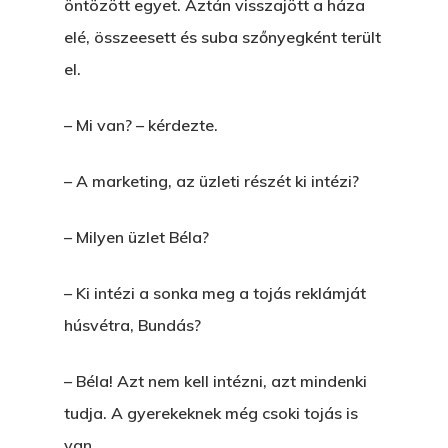
öntözött egyet. Aztán visszajött a háza
elé, összeesett és suba szőnyegként terült
el.
– Mi van? – kérdezte.
– A marketing, az üzleti részét ki intézi?
– Milyen üzlet Béla?
– Ki intézi a sonka meg a tojás reklámját
húsvétra, Bundás?
– Béla! Azt nem kell intézni, azt mindenki
tudja. A gyerekeknek még csoki tojás is
van.