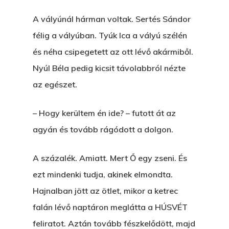
A vályúnál hárman voltak. Sertés Sándor
félig a vályúban. Tyúk Ica a vályú szélén
és néha csipegetett az ott lévő akármiből.
Nyúl Béla pedig kicsit távolabbról nézte
az egészet.
– Hogy kerültem én ide? – futott át az
agyán és tovább rágódott a dolgon.
A százalék. Amiatt. Mert Ő egy zseni. És
ezt mindenki tudja, akinek elmondta.
Hajnalban jött az ötlet, mikor a ketrec
falán lévő naptáron meglátta a HÚSVÉT
feliratot. Aztán tovább fészkelődött, majd