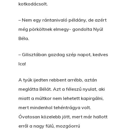
kotkodácsolt.
– Nem egy rántanivaló példány, de azért
még pörköltnek elmegy- gondolta Nyúl
Béla.
– Gilisztában gazdag szép napot, kedves
Ica!
A tyúk ijedten rebbent arrébb, aztán
meglátta Bélát. Azt a féleszű nyulat, aki
miatt a múltkor nem lehetett kapirgálni,
mert mindenhol tehéntrágya volt.
Óvatosan közelebb jött, mert már hallott
erről a nagy fülű, mozgóorrú