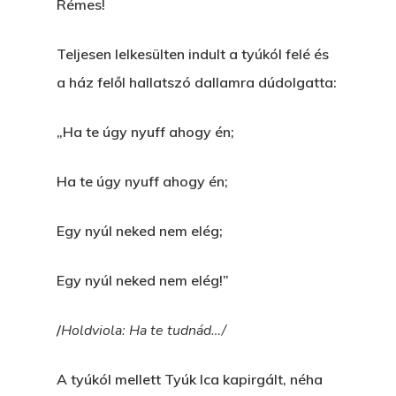
Rémes!
Hogyan Tudta Feladni 
Teljesen lelkesülten indult a tyúkól felé és
Egyházasmordízomad
a ház felől hallatszó dallamra dúdolgatta:
Kartalherczeghy Aurél
„Ha te úgy nyuff ahogy én;
Ha te úgy nyuff ahogy én;
Egy nyúl neked nem elég;
Egy nyúl neked nem elég!”
/
Holdviola: Ha te tudnád…/
A tyúkól mellett Tyúk Ica kapirgált, néha