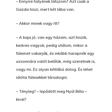
– Ennyire hülyének látszom? Azt csak a
Gazda hiszi, mert két lába van.
– Akkor minek vagy itt?
– A kaja jó, van egy házam, azt hiszik,
kedves vagyok, pedig utálom, mikor a
fülemet vakarják, és inkább harapnék egy
uzsonnára valót belőlük, még szeretnek is,
vagy mi. Ez olyan kétlábú dolog. És lehet
idióta fülesekkel társalogni.
– Tényleg? – lepődött meg Nyúl Béla –
kivel?