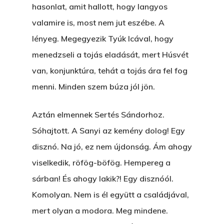
hasonlat, amit hallott, hogy langyos
Nem Szégyen Az
Wow Look At This!
valamire is, most nem jut eszébe. A
KI-BEJÁRAT
This is an optional, highl
lényeg. Megegyezik Tyúk Icával, hogy
És Akkor A Balta
customizable off canvas 
menedzseli a tojás eladását, mert Húsvét
van, konjunktúra, tehát a tojás ára fel fog
A Pitli
menni. Minden szem búza jól jön.
About Salient
Pofád, Az Van!
The Castle
Aztán elmennek Sertés Sándorhoz.
Ment A Hűtlen
Unit 345
Sóhajtott. A Sanyi az kemény dolog! Egy
Egy Be-Fektetést, Ödö
2500 Castle Dr
disznó. Na jó, ez nem újdonság. Ám ahogy
Manhattan, NY
FELICITÁ
viselkedik, röfög-böfög. Hempereg a
sárban! És ahogy lakik?! Egy disznóól.
Betli
T:
+216 (0)40 3629 475
Komolyan. Nem is él együtt a családjával,
E:
hello@themenectar.c
Egy Világbajnokságot,
mert olyan a modora. Meg mindene.