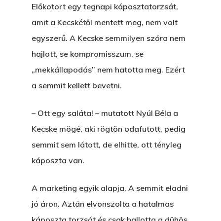
Előkotort egy tegnapi káposztatorzsát,
amit a Kecskétől mentett meg, nem volt
egyszerű. A Kecske semmilyen szóra nem
hajlott, se kompromisszum, se
„mekkállapodás” nem hatotta meg. Ezért
a semmit kellett bevetni.
– Ott egy saláta! – mutatott Nyúl Béla a
Kecske mögé, aki rögtön odafutott, pedig
semmit sem látott, de elhitte, ott tényleg
káposzta van.
A marketing egyik alapja. A semmit eladni
Főoldal
jó áron. Aztán elvonszolta a hatalmas
káposzta torzsát és csak hallotta a dühös