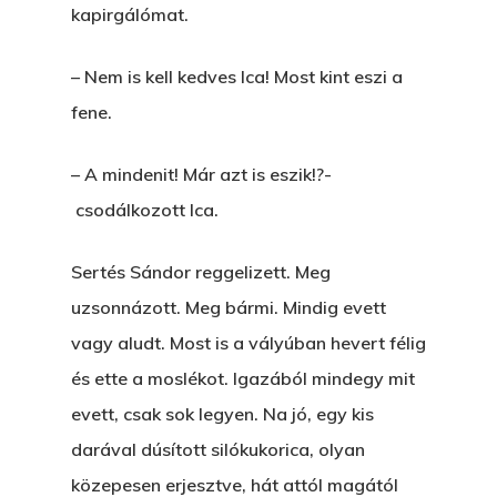
kapirgálómat.
– Nem is kell kedves Ica! Most kint eszi a
fene.
– A mindenit! Már azt is eszik!?-
csodálkozott Ica.
Sertés Sándor reggelizett. Meg
uzsonnázott. Meg bármi. Mindig evett
vagy aludt. Most is a vályúban hevert félig
és ette a moslékot. Igazából mindegy mit
evett, csak sok legyen. Na jó, egy kis
darával dúsított silókukorica, olyan
közepesen erjesztve, hát attól magától