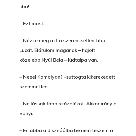
liba!
– Ezt most…
– Nézze meg azt a szerencsétlen Liba
Lucát. Elárulom magának – hajolt
közelebb Nyúl Béla – lúdtalpa van.
– Neee! Komolyan? –suttogta kikerekedett
szemmel Ica.
– Ne lássak több százalékot. Akkor irány a
Sanyi.
– Én abba a disznóólba be nem teszem a