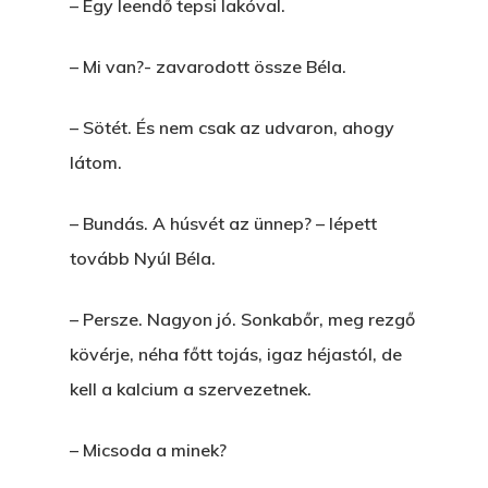
– Egy leendő tepsi lakóval.
– Mi van?- zavarodott össze Béla.
– Sötét. És nem csak az udvaron, ahogy
látom.
– Bundás. A húsvét az ünnep? – lépett
tovább Nyúl Béla.
– Persze. Nagyon jó. Sonkabőr, meg rezgő
kövérje, néha főtt tojás, igaz héjastól, de
kell a kalcium a szervezetnek.
– Micsoda a minek?