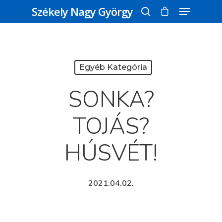
Székely Nagy György
Üss egy entert a kereséshez, vagy nyomd
meg az ESC gombot a bezáráshoz
Egyéb Kategória
SONKA?
TOJÁS?
HÚSVÉT!
2021.04.02.