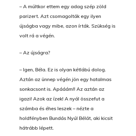
– A múltkor ettem egy adag szép zöld
parizert. Azt csomagolták egy ilyen
újságba vagy mibe, azon írták. Szükség is
volt rá a végén.
– Az újságra?
– Igen, Béla. Ez is olyan kétlábú dolog.
Aztán az ünnep végén jön egy hatalmas
sonkacsont is. Apááám!! Az aztán az
igazi! Azok az ízek! A nyál összefut a
számba és éhes leszek – nézte a
holdfényben Bundás Nyúl Bélát, aki kicsit
hátrább lépett.