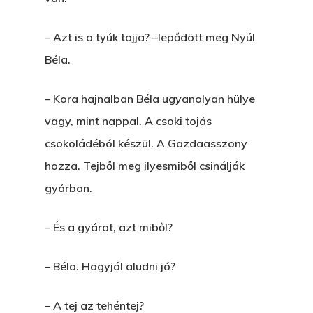
– Azt is a tyúk tojja? –lepődött meg Nyúl
Béla.
– Kora hajnalban Béla ugyanolyan hülye
vagy, mint nappal. A csoki tojás
csokoládéból készül. A Gazdaasszony
hozza. Tejből meg ilyesmiből csinálják
gyárban.
– És a gyárat, azt miből?
– Béla. Hagyjál aludni jó?
– A tej az tehéntej?