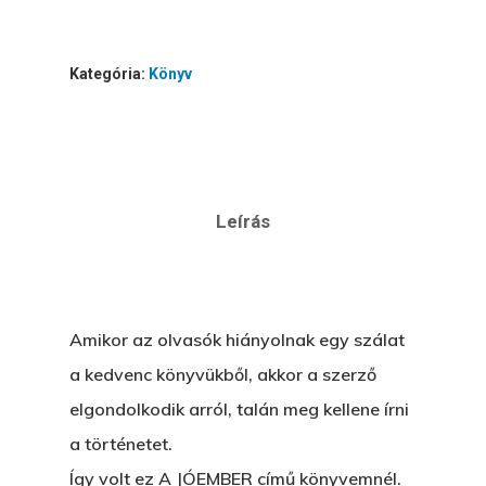
Wow Look At This!
KI-BEJÁRAT
This is an optional, highl
Kategória:
Könyv
És Akkor A Balta
customizable off canvas 
A Pitli
About Salient
Pofád, Az Van!
The Castle
Ment A Hűtlen
Leírás
Unit 345
Egy Be-Fektetést, Ödö
2500 Castle Dr
Manhattan, NY
FELICITÁ
Amikor az olvasók hiányolnak egy szálat
Betli
T:
+216 (0)40 3629 475
a kedvenc könyvükből, akkor a szerző
E:
hello@themenectar.c
elgondolkodik arról, talán meg kellene írni
Egy Világbajnokságot,
a történetet.
VOLT EGYSZER EGY KI
Így volt ez A JÓEMBER című könyvemnél.