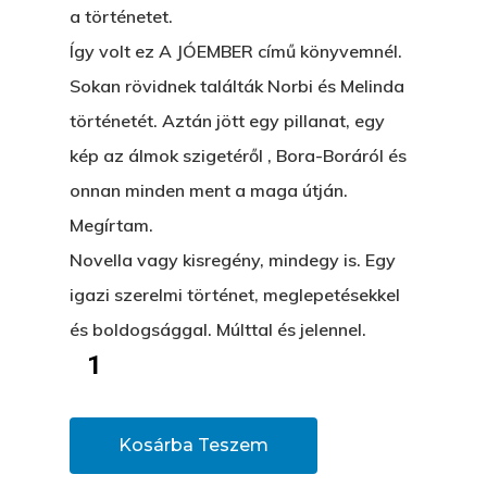
a történetet.
Könyveim
Így volt ez A JÓEMBER című könyvemnél.
Novellák
A Veszett Ügy
Sokan rövidnek találták Norbi és Melinda
történetét. Aztán jött egy pillanat, egy
Szerelem És…
Rólam
Novellák
kép az álmok szigetéről , Bora-Boráról és
A Jóember
Álomszekrény
Blog
onnan minden ment a maga útján.
A Vér Nem Válik Vízzé
Megírtam.
Eltojtuk Nyuszi
Feliratkozás
Bristolt Látni
Novella vagy kisregény, mindegy is. Egy
Egy Nyár
EGY LAKTANYÁT, ÖDÖ
Kapcsolat
igazi szerelmi történet, meglepetésekkel
Ajándék – Karácsonyi
A PESTIA
és boldogsággal. Múlttal és jelennel.
Bakker Gyuri
Történetek
Az Elveszett Fejezet
Hírek
Akkor És Ott
Kosárba Teszem
Nem Szégyen Az