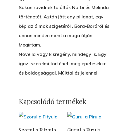
ÁRULÓ!
Sokan rövidnek találták Norbi és Melinda
történetét. Aztán jött egy pillanat, egy
A Kaszinó
kép az álmok szigetéről , Bora-Boráról és
AZ IGAZI AJÁNDÉK
onnan minden ment a maga útján.
Párizs És Újra MI
Megírtam.
Novella vagy kisregény, mindegy is. Egy
Egy Hitelt, Ödön?
igazi szerelmi történet, meglepetésekkel
ELMENT A VILLAMOS
és boldogsággal. Múlttal és jelennel.
EGY BANKOT, ÖDÖN?
GYERE VELEM
Kapcsolódó termékek
KÖNYVESBOLTBA, ANY
A „BECSÜLETES” ÜGY
Kosárba
Kosárba
Szorul a Fityula
Gurul a Pirula
Hogyan Tudta Feladni 