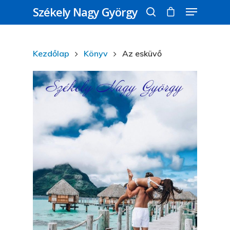
Székely Nagy György
Kezdőlap
Könyv
Az esküvő
Üss egy entert a kereséshez, vagy nyomd
meg az ESC gombot a bezáráshoz