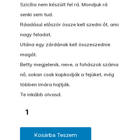
Szicília nem készült fel rá. Mondjuk rá
Könyveim
senki sem tud.
Novellák
Ráadásul először össze kell szedni őt, ami
A Veszett Ügy
nagy feladat.
Szerelem És…
Rólam
Novellák
Utána egy zárdának kell összeszednie
A Jóember
magát.
Álomszekrény
Blog
Betty megjelenik, neve, a fohászok száma
A Vér Nem Válik Vízzé
Eltojtuk Nyuszi
Feliratkozás
Bristolt Látni
nő, sokan csak kapkodják a fejüket, még
Egy Nyár
EGY LAKTANYÁT, ÖDÖ
többen imára hajtják.
Kapcsolat
Ajándék – Karácsonyi
Te inkább olvasd.
A PESTIA
Bakker Gyuri
Történetek
Az Elveszett Fejezet
Hírek
Akkor És Ott
Kosárba Teszem
Nem Szégyen Az