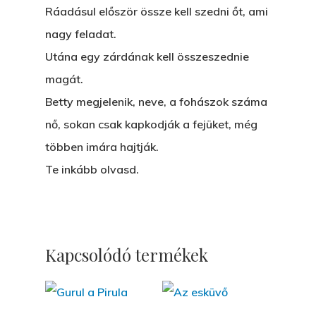
Ráadásul először össze kell szedni őt, ami
ÁRULÓ!
nagy feladat.
A Kaszinó
Utána egy zárdának kell összeszednie
magát.
AZ IGAZI AJÁNDÉK
Betty megjelenik, neve, a fohászok száma
Párizs És Újra MI
nő, sokan csak kapkodják a fejüket, még
Egy Hitelt, Ödön?
többen imára hajtják.
Te inkább olvasd.
ELMENT A VILLAMOS
EGY BANKOT, ÖDÖN?
GYERE VELEM
Kapcsolódó termékek
KÖNYVESBOLTBA, ANY
A „BECSÜLETES” ÜGY