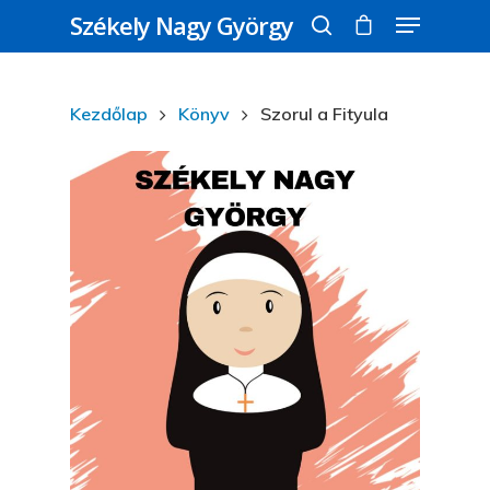
Székely Nagy György
Kezdőlap
Könyv
Szorul a Fityula
Üss egy entert a kereséshez, vagy nyomd
meg az ESC gombot a bezáráshoz